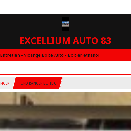
EXCELLIUM AUTO 83
 Entretien - Vidange Boite Auto - Boitier éthanol
ANGER
FORD RANGER BOITE 6