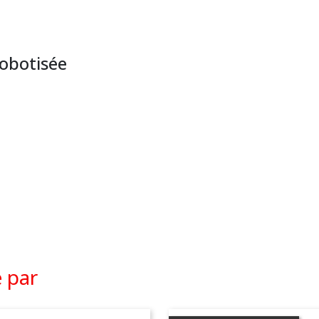
robotisée
é par