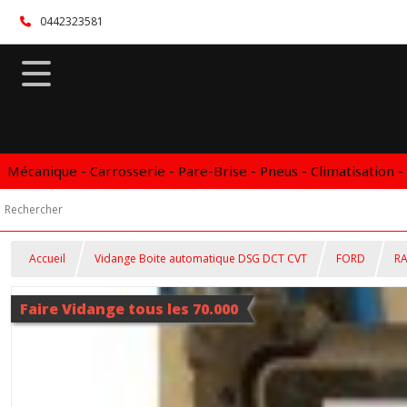
0442323581
Mécanique - Carrosserie - Pare-Brise - Pneus - Climatisation -
Accueil
Vidange Boite automatique DSG DCT CVT
FORD
R
Faire Vidange tous les 70.000