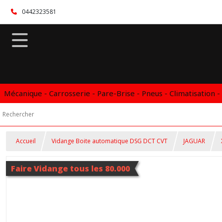
0442323581
Mécanique - Carrosserie - Pare-Brise - Pneus - Climatisation -
Accueil
Vidange Boite automatique DSG DCT CVT
JAGUAR
Faire Vidange tous les 80.000