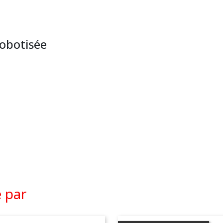
robotisée
é par