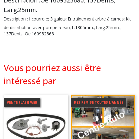
Description :
Oe.1609525680; 137Dents;
Larg.25mm.
Description :
1 courroie; 3 galets; Entraînement arbre à cames; Kit
de distribution avec pompe à eau; L.1305mm.; Larg.25mm.;
137Dents; Oe.160952568
Vous pourriez aussi être
intéressé par
VENTE FLASH WEB
DES REMISE TOUTES L’ANNÉE