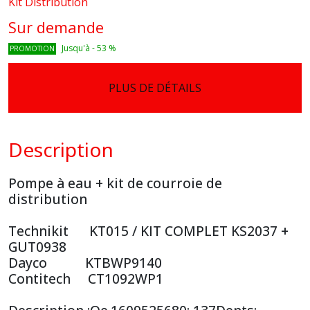
Kit Distribution
Sur demande
Jusqu'à
-
53
%
PROMOTION
PLUS DE DÉTAILS
Description
Pompe à eau + kit de courroie de
distribution
Technikit KT015 / KIT COMPLET KS2037 +
GUT0938
Dayco KTBWP9140
Contitech CT1092WP1