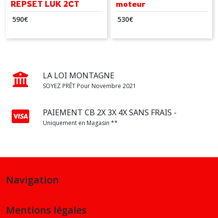
REPSET LUK 2CT
moteur
602000100
590
€
530
€
LA LOI MONTAGNE
SOYEZ PRÊT Pour Novembre 2021
PAIEMENT CB 2X 3X 4X SANS FRAIS -
Uniquement en Magasin **
Navigation
Mentions légales