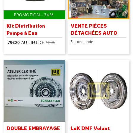
PROMOTION
-
34
%
Kit Distribution
VENTE PIÈCES
Pompe à Eau
DÉTACHÉES AUTO
Sur demande
79
€
20
AU LIEU DE
120
€
DOUBLE EMBRAYAGE
LuK DMF Volant